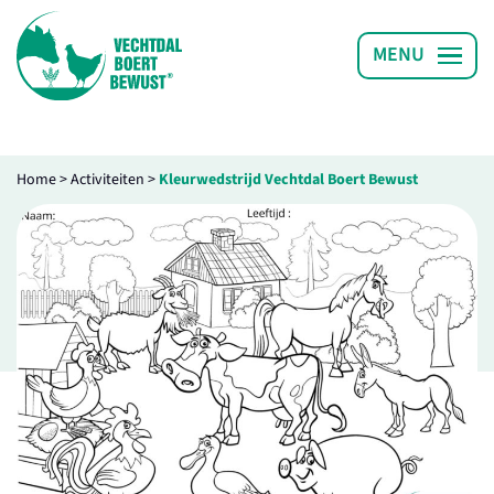
Home
>
Activiteiten
>
Kleurwedstrijd Vechtdal Boert Bewust