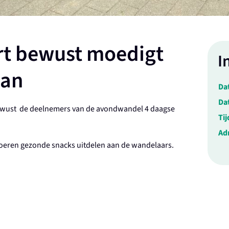
rt bewust moedigt
I
aan
Da
Da
Bewust de deelnemers van de avondwandel 4 daagse
Tij
Ad
boeren gezonde snacks uitdelen aan de wandelaars.