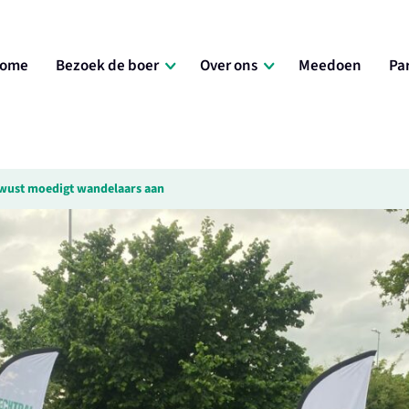
ome
Bezoek de boer
Over ons
Meedoen
Pa
ewust moedigt wandelaars aan