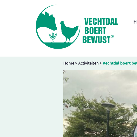
H
Home
>
Activiteiten
>
Vechtdal boert b