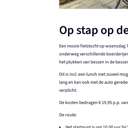
Op stap op de
Een mooie fietstocht op woensdag 7
onderweg verschillende boerderijen
het plukken van bessen in de besse
Dit is incl. een lunch met zoveel mo
lang en kan ook met de auto gered
verplicht.
De kosten bedragen € 19,95 p.p. vana
De route:
Het startpunt is om 10.00 uur b