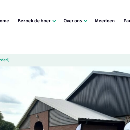
ome
Bezoek de boer
Over ons
Meedoen
Pa
rderij