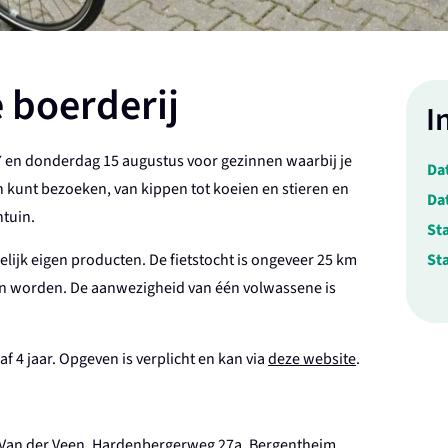
 boerderij
I
 en donderdag 15 augustus voor gezinnen waarbij je
Da
 kunt bezoeken, van kippen tot koeien en stieren en
Da
ntuin.
Sta
gelijk eigen producten. De fietstocht is ongeveer 25 km
Sta
en worden. De aanwezigheid van één volwassene is
f 4 jaar. Opgeven is verplicht en kan via
deze website
.
ij Van der Veen, Hardenbergerweg 27a, Bergentheim.