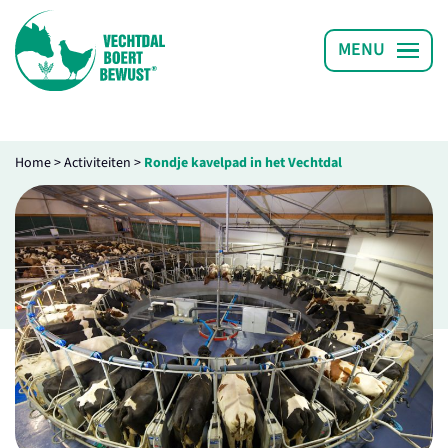
Home
>
Activiteiten
>
Rondje kavelpad in het Vechtdal