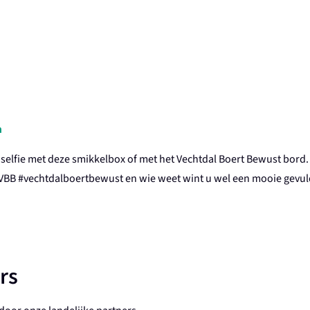
n
n
selfie
met deze smikkelbox of met het Vechtdal Boert Bewust bord.
VBB
#
vechtdalboertbewust
en wie weet wint u wel een mooie gevul
rs