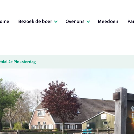
ome
Bezoek de boer
Over ons
Meedoen
Pa
tdal 2e Pinksterdag