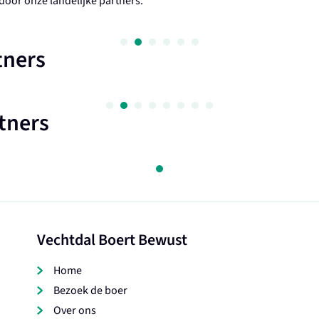
oor onze landelijke partners.
tners
tners
Vechtdal Boert Bewust
Home
Bezoek de boer
Over ons