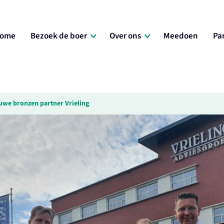
ome
Bezoek de boer
Over ons
Meedoen
Pa
euwe bronzen partner Vrieling