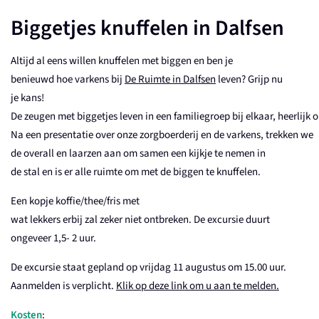
Biggetjes knuffelen in Dalfsen
Altijd
al
eens
willen
knuffelen
met biggen en ben je
benieuwd
hoe
varkens
bij
De Ruimte in Dalfsen
l
even
?
Grijp
nu
je
kans
!
De
zeugen
met
biggetjes
leven
in
een
familiegroep
bij
elkaar
,
heerlijk
o
Na
een
presentatie
over
onze
zorgboerderij
en
de
varkens,
trekken
we
de overall
en
laarzen
aan
om
samen
een
kijkje
te
nemen
in
de
stal
en
is er alle
ruimte
om met de biggen
te
knuffelen
.
Een kopje
koffie
/thee/
fris
met
wat
lekkers
erbij
zal
zeker
niet
ontbreken
.
De excursie duurt
ongeveer 1,5- 2 uur.
De excursie staat gepland op vrijdag 11 augustus om 15.00 uur.
Aanmelden is verplicht.
Klik op deze link om u aan te melden.
Kosten
: