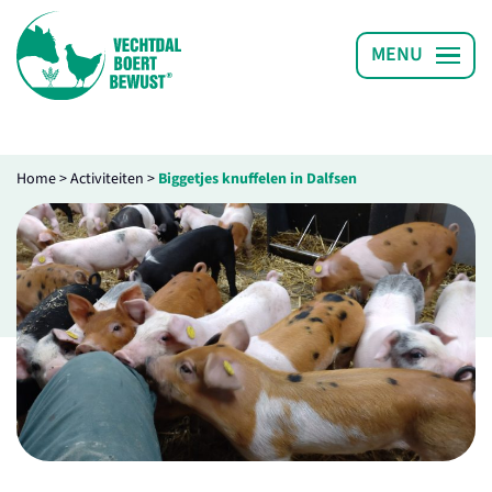
Home
>
Activiteiten
>
Biggetjes knuffelen in Dalfsen