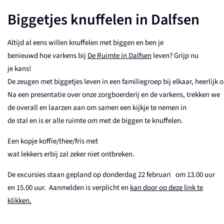
Biggetjes knuffelen in Dalfsen
Altijd
al
eens
willen
knuffelen
met biggen en ben je
benieuwd
hoe
varkens
bij
De Ruimte in Dalfsen
l
even
?
Grijp
nu
je
kans
!
De
zeugen
met
biggetjes
leven
in
een
familiegroep
bij
elkaar
,
heerlijk
o
Na
een
presentatie
over
onze
zorgboerderij
en
de
varkens,
trekken
we
de overall
en
laarzen
aan
om
samen
een
kijkje
te
nemen
in
de
stal
en
is er alle
ruimte
om met de biggen
te
knuffelen
.
Een kopje
koffie
/thee/
fris
met
wat
lekkers
erbij
zal
zeker
niet
ontbreken
.
De excursies staan gepland op donderdag 22 februari om 13.00 uur
en 15.00 uur. Aanmelden is verplicht en
kan door op deze link te
klikken.