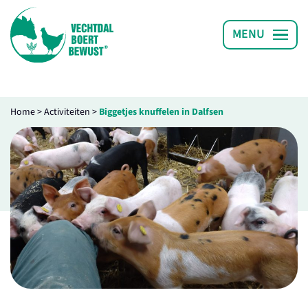
Home
>
Activiteiten
>
Biggetjes knuffelen in Dalfsen